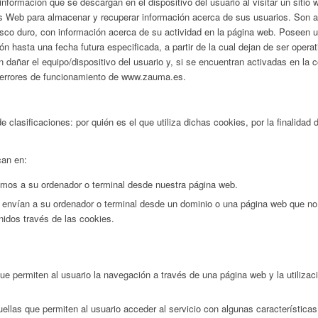
formación que se descargan en el dispositivo del usuario al visitar un sitio 
s Web para almacenar y recuperar información acerca de sus usuarios. Son a
isco duro, con información acerca de su actividad en la página web. Poseen
ón hasta una fecha futura especificada, a partir de la cual dejan de ser oper
n dañar el equipo/dispositivo del usuario y, si se encuentran activadas en la 
es errores de funcionamiento de www.zauma.es.
e clasificaciones: por quién es el que utiliza dichas cookies, por la finalidad
can en:
amos a su ordenador o terminal desde nuestra página web.
 envían a su ordenador o terminal desde un dominio o una página web que no 
enidos través de las cookies.
e permiten al usuario la navegación a través de una página web y la utilizac
ellas que permiten al usuario acceder al servicio con algunas características