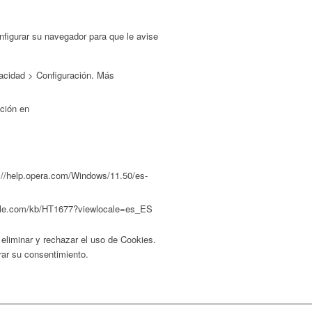
nfigurar su navegador para que le avise
ivacidad > Configuración. Más
ación en
ps://help.opera.com/Windows/11.50/es-
t.apple.com/kb/HT1677?viewlocale=es_ES
 eliminar y rechazar el uso de Cookies.
rar su consentimiento.