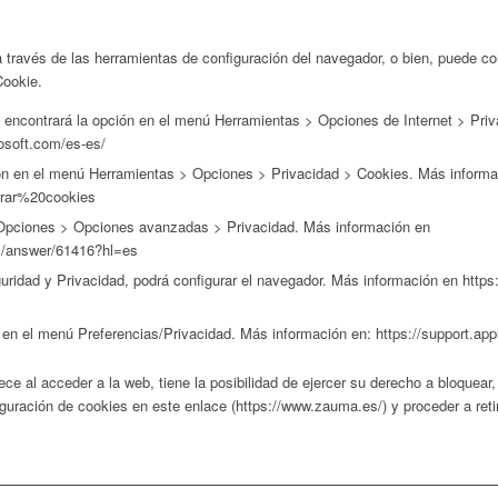
 través de las herramientas de configuración del navegador, o bien, puede co
Cookie.
er, encontrará la opción en el menú Herramientas > Opciones de Internet > Pr
osoft.com/es-es/
pción en el menú Herramientas > Opciones > Privacidad > Cookies. Más inform
orrar%20cookies
e Opciones > Opciones avanzadas > Privacidad. Más información en
ts/answer/61416?hl=es
eguridad y Privacidad, podrá configurar el navegador. Más información en htt
ión en el menú Preferencias/Privacidad. Más información en: https://suppor
ce al acceder a la web, tiene la posibilidad de ejercer su derecho a bloquear,
guración de cookies en este enlace (https://www.zauma.es/) y proceder a reti