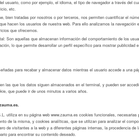
 del usuario, como por ejemplo, el idioma, el tipo de navegador a través del cu
cio, etc.
e, bien tratadas por nosotros o por terceros, nos permiten cuantificar el núme
ón que hacen los usuarios de nuestra web. Para ello analizamos la navegación 
vicios que ofrecemos.
al: Son aquellas que almacenan información del comportamiento de los usuar
ión, lo que permite desarrollar un perfil específico para mostrar publicidad 
señadas para recabar y almacenar datos mientras el usuario accede a una p
en las que los datos siguen almacenados en el terminal, y pueden ser accedi
okie, que puede ir de unos minutos a varios años.
.zauma.es.
tiliza en su página web www.zauma.es cookies funcionales, necesarias pa
ento de la misma, y cookies analíticas, que se utilizan para analizar el comp
 de visitantes a la web y a diferentes páginas internas, la procedencia de la
uario para encontrar su contenido deseado.