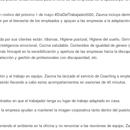
 con motivo del próximo 1 de mayo #DíaDelTrabajador2020, Zauma incluye dentr
 por el bienestar de los empleados y apoyan a las empresas a la adaptación a
a por sus clientes están: Idiomas, Higiene postural, Higiene del sueño, Gim
Inteligencia emocional, Cocina saludable, Contenidos de igualdad de género (co
ás hincapié en la sensibilización y apertura de las empresas hacia la disca
Selección y gestión de profesionales con discapacidad, etc.
ión y el trabajo en equipo, Zauma ha lanzado el servicio de Coaching a emple
 están llevando a cabo estos acompañamientos en sesiones de 45 minutos.
trados en que el trabajador tenga su lugar de trabajo adaptado en casa.
de la empresa ayudan a mantener la imagen corporativa tanto dentro del puest
niendo el ambiente en la oficina y no renunciar a las reuniones de equipo, Z