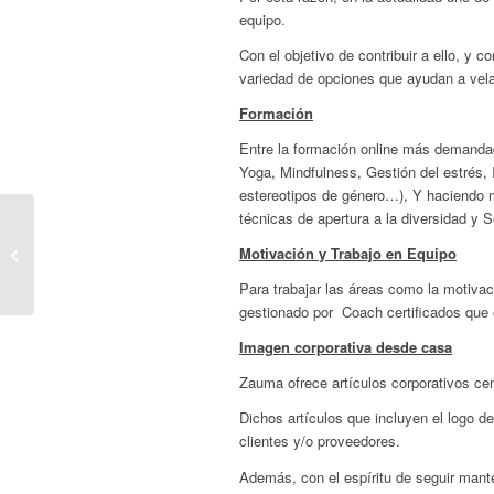
equipo.
Con el objetivo de contribuir a ello, y
variedad de opciones que ayudan a velar
Formación
Entre la formación online más demandad
Yoga, Mindfulness, Gestión del estrés, 
estereotipos de género…), Y haciendo m
técnicas de apertura a la diversidad y 
Teletrabajo y Gestión
Motivación y Trabajo en Equipo
de Equipos en Tiempos
del COVID- 19
Para trabajar las áreas como la motivac
gestionado por Coach certificados que
Imagen corporativa desde casa
Zauma ofrece artículos corporativos cen
Dichos artículos que incluyen el logo 
clientes y/o proveedores.
Además, con el espíritu de seguir mante