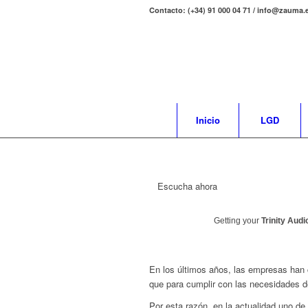
Contacto: (+34) 91 000 04 71 / info@zauma.
Inicio
LGD
Escucha ahora
Getting your
Trinity Audi
En los últimos años, las empresas han c
que para cumplir con las necesidades de
Por esta razón, en la actualidad uno de