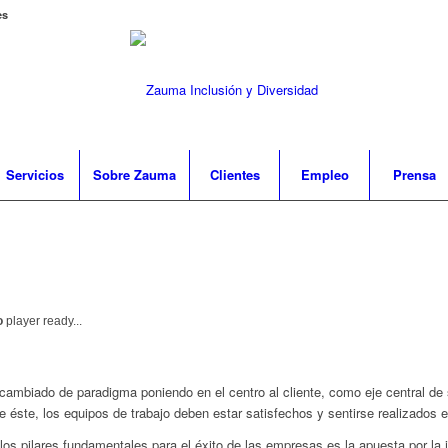
es
Servicios
Sobre Zauma
Clientes
Empleo
Prensa
o
player ready...
ambiado de paradigma poniendo en el centro al cliente, como eje central de s
 éste, los equipos de trabajo deben estar satisfechos y sentirse realizados 
 los pilares fundamentales para el éxito de las empresas es la apuesta por la